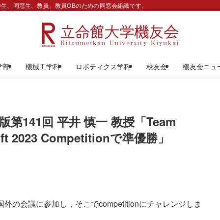
生、同窓生、教員、教員OBのための同窓会組織です。
学部
機械工学科
ロボティクス学科
校友会
機友会ニュ
141回 平井 慎一 教授「Team
oft 2023 Competitionで準優勝」
の会議に参加し，そこでcompetitionにチャレンジしま