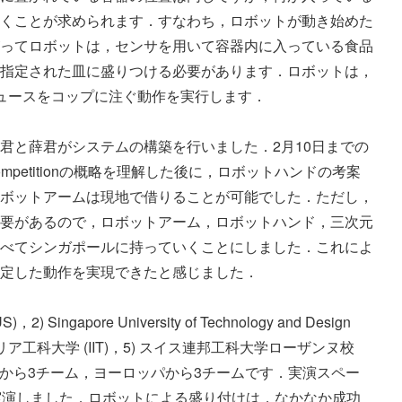
くことが求められます．すなわち，ロボットが動き始めた
ってロボットは，センサを用いて容器内に入っている食品
指定された皿に盛りつける必要があります．ロボットは，
ュースをコップに注ぐ動作を実行します．

君と薛君がシステムの構築を行いました．2月10日までの
petitionの概略を理解した後に，ロボットハンドの考案
ボットアームは現地で借りることが可能でした．ただし，
要があるので，ロボットアーム，ロボットハンド，三次元
べてシンガポールに持っていくことにしました．これによ
定した動作を実現できたと感じました．

apore University of Technology and Design 
イタリア工科大学 (IIT)，5) スイス連邦工科大学ローザンヌ校 
た．アジアから3チーム，ヨーロッパから3チームです．実演スペー
実演しました．ロボットによる盛り付けは，なかなか成功