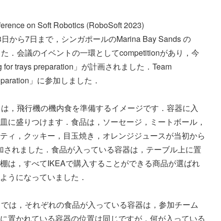
参加した会議は，6th IEEE International Conference on Soft Robotics (RoboSoft 2023) 
日から7日まで，シンガポールのMarina Bay Sands の 
開催されました．会議のイベントの一環としてcompetitionがあり，今
ng for trays preparation」が計画されました．Team 
s preparation」に参加しました．

preparation」は，飛行機の機内食を準備するイメージです．容器に入
皿に盛りつけます．食品は，ソーセージ，ミートボール，
ティ，クッキー，目玉焼き，オレンジジュースが当初から
temが追加されました．食品が入っている容器は，テーブル上に置
棚は，すべてIKEAで購入することができる商品が選ばれ
ようになっていました．

preparation」では，それぞれの食品が入っている容器は，参加チーム
に置かれている容器の位置は同じですが，何が入っている