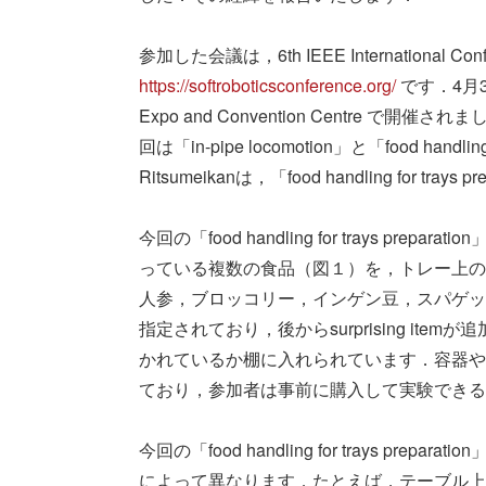
https://softroboticsconference.org/
 です．4月3
Expo and Convention Centre で
回は「in-pipe locomotion」と「food handli
Ritsumeikanは，「food handling for tray
今回の「food handling for trays 
っている複数の食品（図１）を，トレー上の
人参，ブロッコリー，インゲン豆，スパゲッ
指定されており，後からsurprising i
かれているか棚に入れられています．容器や
ており，参加者は事前に購入して実験できる
今回の「food handling for trays 
によって異なります．たとえば，テーブル上