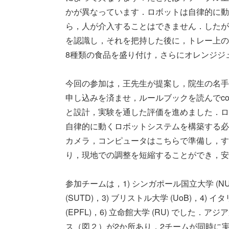
かが異なっています．ロボットは自律的に動
ら，人が介入することはできません．したが
を認識し，それを把持した後に，トレー上の
8種類の食品を盛り付け，さらにオレンジジ
今回の参加は，王先生が提案し，院生の名手
申し込みを済ませ，ルールブックを読んでcom
と設計，実験を通した評価を進めました．ロ
自律的に動くロボットシステムを構築する必
カメラ，コンピュータはこちらで準備し，す
り，現地での調整を短縮することができ，安
参加チームは，1) シンガポール国立大学 (NUS)，2) Sing
(SUTD)，3) ブリストル大学 (UoB)，4) 
(EPFL)，6) 立命館大学 (RU) でし
ス（図２）が2か所あり，2チームが同時に