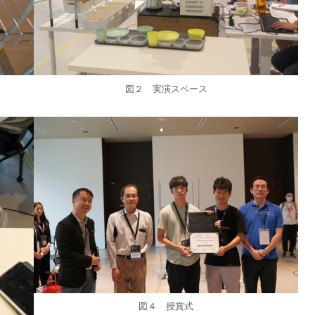
図２ 実演スペース
図４ 授賞式