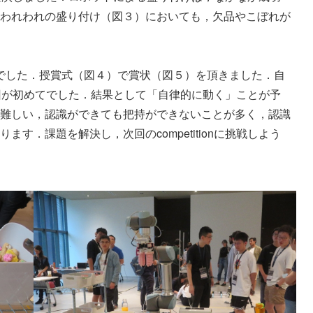
われわれの盛り付け（図３）においても，欠品やこぼれが
は，準優勝でした．授賞式（図４）で賞状（図５）を頂きました．自
は，今回が初めてでした．結果として「自律的に動く」ことが予
難しい，認識ができても把持ができないことが多く，認識
す．課題を解決し，次回のcompetitionに挑戦しよう