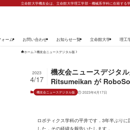
立命館大学機友会は、立命館大学理工学部・機械系学科に在籍する学
フォーム
お問い合わせ
お知らせ一覧
立命館大学
理工
ホーム
機友会ニュースデジタル版
機友会ニュースデジタル版第
2023
4/17
Ritsumeikan が RoboS
機友会ニュースデジタル版
2023年4月17日
ロボティクス学科の平井です．3年半ぶりに国外
した．その経緯を報告いたします．
