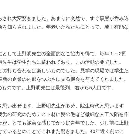
らされ大変驚きました。あまりに突然で、すぐ事態が呑み込
逝を知らされました。年老いた私たちにとって、若く有能な
動として上野明先生の全面的なご協力を得て、毎年１～2回
明先生は学生たちに慕われており、この活動の要でした。
との打ち合わせは楽しいものでした。見学の現場では学生た
最新の企業の内部をつぶさに見る機会を与えてくれました。
学時のものです。上野明先生は最後列、右から5人目です。
を思い出せます。上野明先生が多分、院生時代と思います
疲労の研究のためテスト材に髪の毛ほど微細な人工欠陥を作
たが、とても誠実な感じでかつ好青年でした。少し前に上野
けているとのことでこれまた驚きました。40年近く前のこ