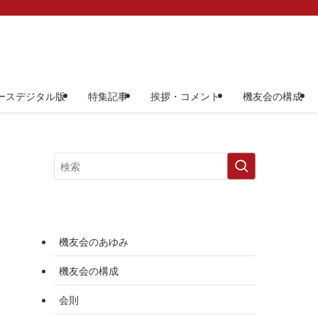
ースデジタル版
特集記事
挨拶・コメント
機友会の構成
機友会のあゆみ
機友会の構成
会則