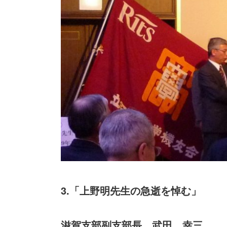
3.「上野明先生の急逝を悼む」
滋賀支部副支部長 武田 幸三