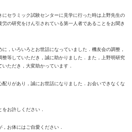
きにセラミック試験センターに見学に行った時は上野先生の
疲労の研究をけん引されている第一人者であることをお聞き
めに，いろいろとお世話になっていました．機友会の調整，
調整等していただき，誠に助かりました．また，上野明研究
ていただき，大変助かっています．
心配りがあり，誠にお世話になりました．お会いできなくな
とをお許しください．
が，お体にはご自愛ください．