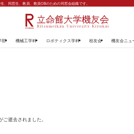
生、同窓生、教員、教員OBのための同窓会組織です。
学部
機械工学科
ロボティクス学科
校友会
機友会ニュ
生がご逝去されました。