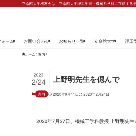
立命館大学機友会は、立命館大学理工学部・機械系学科に在籍する学
フォーム
お問い合わせ
お知らせ一覧
立命館大学
理工
ホーム
案内
2023
上野明先生を偲んで
2/24
案内
2020年9月11日
2023年2月24日
2020年7月27日、機械工学科教授 上野明先