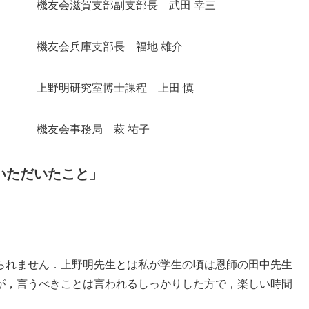
機友会滋賀支部副支部長 武田 幸三
 機友会兵庫支部長 福地 雄介
明研究室博士課程 上田 慎
」 機友会事務局 萩 祐子
いただいたこと」
られません．上野明先生とは私が学生の頃は恩師の田中先生
が，言うべきことは言われるしっかりした方で，楽しい時間